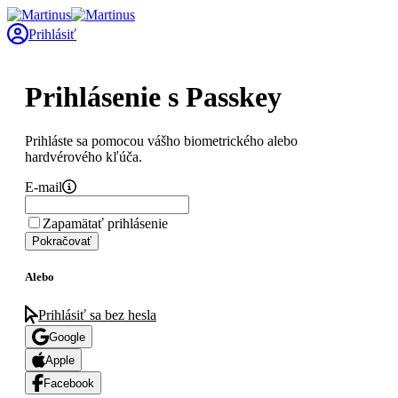
Prihlásiť
Prihlásenie s Passkey
Prihláste sa pomocou vášho biometrického alebo
hardvérového kľúča.
E-mail
Zapamätať prihlásenie
Pokračovať
Alebo
Prihlásiť sa bez hesla
Google
Apple
Facebook