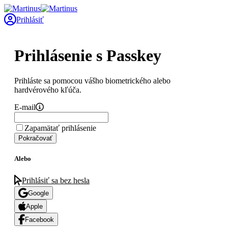
Prihlásiť
Prihlásenie s Passkey
Prihláste sa pomocou vášho biometrického alebo
hardvérového kľúča.
E-mail
Zapamätať prihlásenie
Pokračovať
Alebo
Prihlásiť sa bez hesla
Google
Apple
Facebook